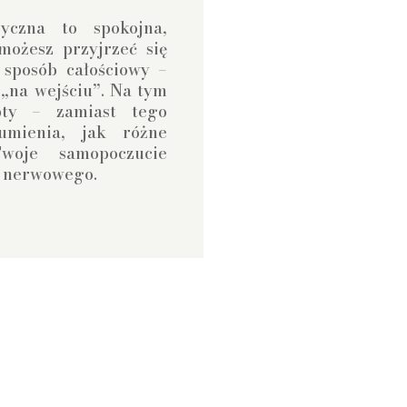
ryczna to spokojna,
ożesz przyjrzeć się
sposób całościowy –
„na wejściu”. Na tym
pty – zamiast tego
umienia, jak różne
woje samopoczucie
u nerwowego.
z