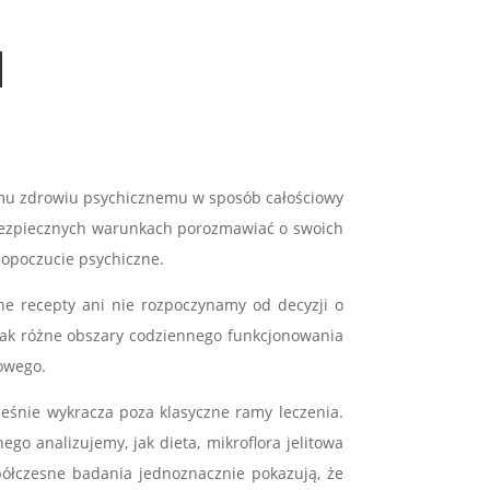
a
jemu zdrowiu psychicznemu w sposób całościowy
w bezpiecznych warunkach porozmawiać o swoich
mopoczucie psychiczne.
ne recepty ani nie rozpoczynamy od decyzji o
 jak różne obszary codziennego funkcjonowania
wowego.
eśnie wykracza poza klasyczne ramy leczenia.
o analizujemy, jak dieta, mikroflora jelitowa
półczesne badania jednoznacznie pokazują, że