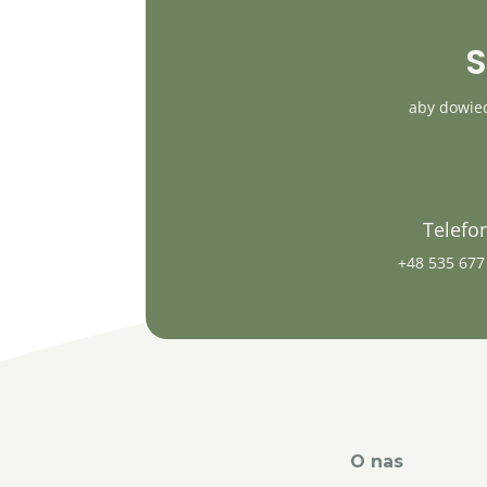
S
aby dowied
Telefo
+48 535 677
O nas