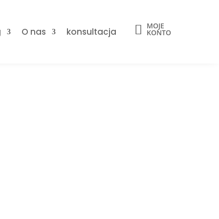
MOJE

g
O nas
konsultacja
KONTO