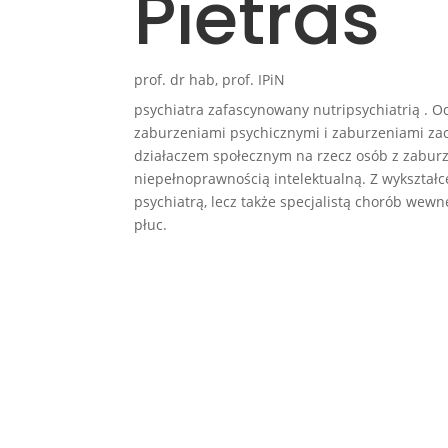
Pietras
prof. dr hab, prof. IPiN
psychiatra zafascynowany nutripsychiatrią . Od
zaburzeniami psychicznymi i zaburzeniami za
działaczem społecznym na rzecz osób z zaburz
niepełnoprawnością intelektualną. Z wykształcen
psychiatrą, lecz także specjalistą chorób wewn
płuc.