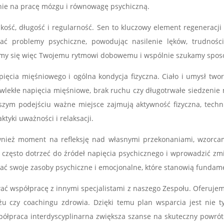
nie na pracę mózgu i równowagę psychiczną.
akość, długość i regularność. Sen to kluczowy element regeneracji
ć problemy psychiczne, powodując nasilenie lęków, trudności 
damy się więc Twojemu rytmowi dobowemu i wspólnie szukamy spos
ięcia mięśniowego i ogólna kondycja fizyczna. Ciało i umysł twor
ewlekłe napięcia mięśniowe, brak ruchu czy długotrwałe siedzen
szym podejściu ważne miejsce zajmują aktywność fizyczna, tech
ktyki uważności i relaksacji.
również moment na refleksję nad własnymi przekonaniami, wzorca
często dotrzeć do źródeł napięcia psychicznego i wprowadzić zmi
ać swoje zasoby psychiczne i emocjonalne, które stanowią fundam
 współpracę z innymi specjalistami z naszego Zespołu. Oferujemy 
masażu czy coachingu zdrowia. Dzięki temu plan wsparcia jest nie 
ółpraca interdyscyplinarna zwiększa szanse na skuteczny powrót