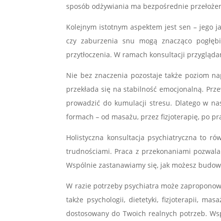
sposób odżywiania ma bezpośrednie przełoże
Kolejnym istotnym aspektem jest sen – jego j
czy zaburzenia snu mogą znacząco pogłębia
przytłoczenia. W ramach konsultacji przyglą
Nie bez znaczenia pozostaje także poziom nap
przekłada się na stabilność emocjonalną. Prz
prowadzić do kumulacji stresu. Dlatego w na
formach – od masażu, przez fizjoterapię, po pra
Holistyczna konsultacja psychiatryczna to 
trudnościami. Praca z przekonaniami pozwala 
Wspólnie zastanawiamy się, jak możesz budow
W razie potrzeby psychiatra może zaproponować
także psychologii, dietetyki, fizjoterapii, 
dostosowany do Twoich realnych potrzeb. Wsp