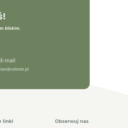
ś!
m bliskim.
E-mail
tan@celeste.pl
 linki
Obserwuj nas