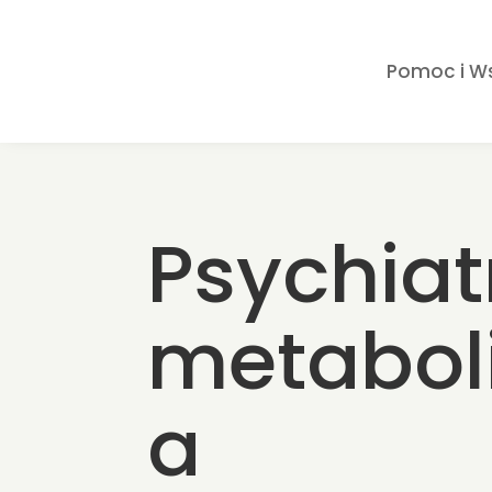
Pomoc i W
Psychiat
metabol
a