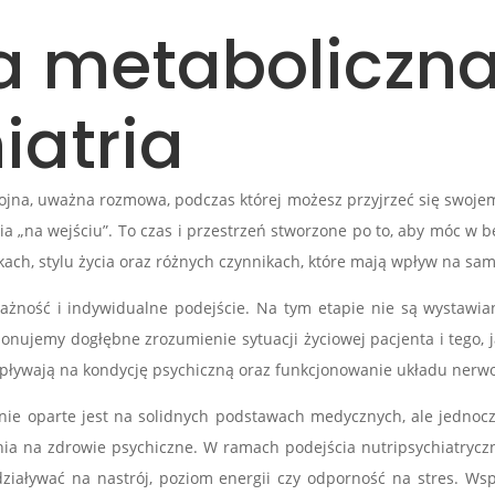
ia metaboliczn
iatria
okojna, uważna rozmowa, podczas której możesz przyjrzeć się swo
nia „na wejściu”. To czas i przestrzeń stworzone po to, aby móc 
ach, stylu życia oraz różnych czynnikach, które mają wpływ na sa
żność i indywidualne podejście. Na tym etapie nie są wystawia
onujemy dogłębne zrozumienie sytuacji życiowej pacjenta i tego,
– wpływają na kondycję psychiczną oraz funkcjonowanie układu ner
nie oparte jest na solidnych podstawach medycznych, ale jednocz
na zdrowie psychiczne. W ramach podejścia nutripsychiatryczneg
iaływać na nastrój, poziom energii czy odporność na stres. Ws