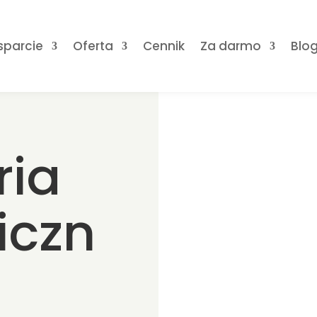
sparcie
Oferta
Cennik
Za darmo
Blo
ria
iczn