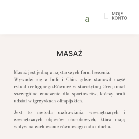
MOJE

KONTO
MASAŻ
Masaż jest jedną z najstarszych form leczenia.
Wywodzi się z Indii i Chin, gdzie stanowił część
rytuału religijnego.Również w starożytnej Grecji miał
szczególne znaczenie dla sportowców, którzy brali
udział w igrzyskach olimpijskich.
​Jest to metoda uzdrawiania wewnętrznych i
zewnętrznych objawów chorobowych, która mają
wpływ na zachowanie równowagi ciała i ducha.