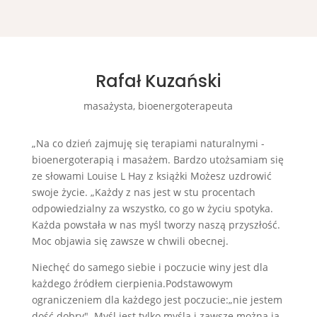
Rafał Kuzański
masażysta, bioenergoterapeuta
„Na co dzień zajmuję się terapiami naturalnymi -
bioenergoterapią i masażem. Bardzo utożsamiam się
ze słowami Louise L Hay z książki Możesz uzdrowić
swoje życie. „Każdy z nas jest w stu procentach
odpowiedzialny za wszystko, co go w życiu spotyka.
Każda powstała w nas myśl tworzy naszą przyszłość.
Moc objawia się zawsze w chwili obecnej.
Niechęć do samego siebie i poczucie winy jest dla
każdego źródłem cierpienia.Podstawowym
ograniczeniem dla każdego jest poczucie:„nie jestem
dość dobry". Myśl jest tylko myślą i zawsze można ją